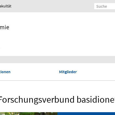
akultät
emie
tionen
Mitglieder
Forschungsverbund basidione