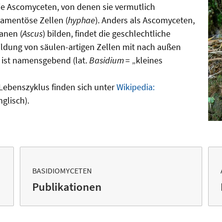
Wie Ascomyceten, von denen sie vermutlich
lamentöse Zellen (
hyphae
). Anders als Ascomyceten,
anen (
Ascus
) bilden, findet die geschlechtliche
ldung von säulen-artigen Zellen mit nach außen
 ist namensgebend (lat.
Basidium
= „kleines
Lebenszyklus finden sich unter
Wikipedia:
nglisch).
BASIDIOMYCETEN
Publikationen